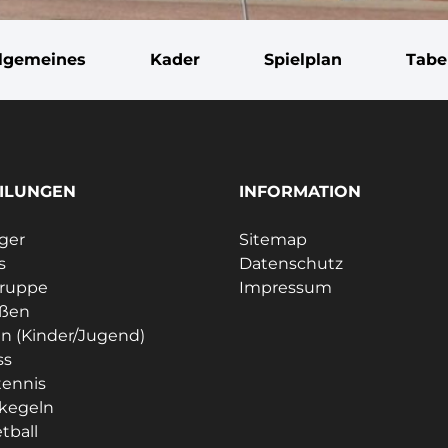
llgemeines
Kader
Spielplan
Tabe
ILUNGEN
INFORMATION
ager
Sitemap
s
Datenschutz
gruppe
Impressum
eßen
n (Kinder/Jugend)
ss
tennis
kegeln
tball