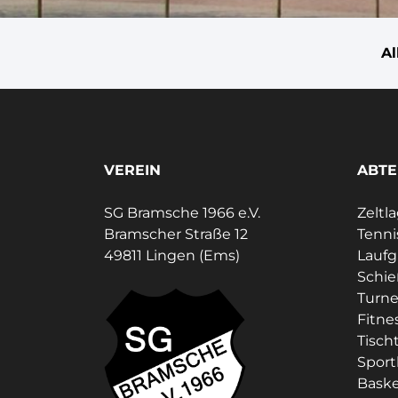
A
VEREIN
ABTE
SG Bramsche 1966 e.V.
Zeltl
Bramscher Straße 12
Tenni
49811 Lingen (Ems)
Lauf
Schi
Turne
Fitne
Tisch
Sport
Baske